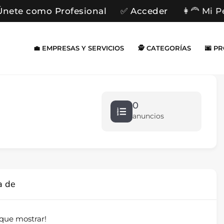
Únete como Profesional
✅ Acceder
👩‍🦰 Mi P
💼 EMPRESAS Y SERVICIOS
🕵️ CATEGORÍAS
🌆 P
0
anuncios
a de
que mostrar!