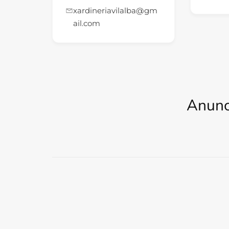
xardineriavilalba@gm
ail.com
Anunc