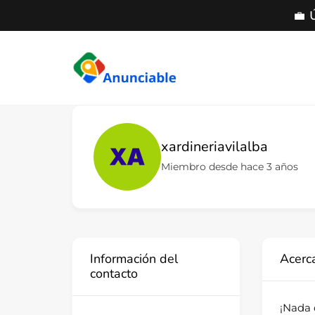
💼 
Saltar
al
contenido
xardineriavilalba
Miembro desde hace 3 años
Información del
Acerc
contacto
¡Nada 