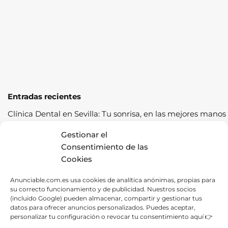
Entradas recientes
Clínica Dental en Sevilla: Tu sonrisa, en las mejores manos
Cómo pasar la ITV a la primera: guía completa con
Gestionar el
consejos prácticos
Consentimiento de las
Cookies
Los cereales sostenibles representan una oportunidad de
crecimiento saludable
Anunciable.com.es usa cookies de analítica anónimas, propias para
su correcto funcionamiento y de publicidad. Nuestros socios
Fábrica de Canapés en Barcelona: La Mejor Opción para
(incluido Google) pueden almacenar, compartir y gestionar tus
tu Descanso
datos para ofrecer anuncios personalizados. Puedes aceptar,
personalizar tu configuración o revocar tu consentimiento aquí 👉
Las ventajas de contratar una empresa de alquiler de