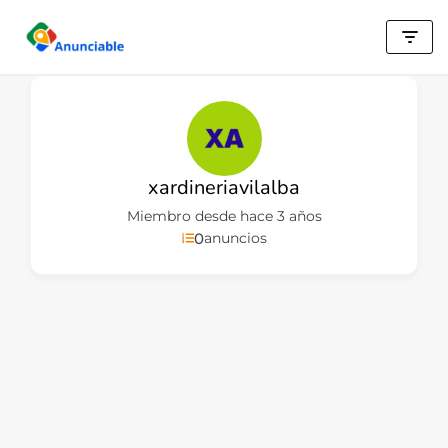
Saltar
al
contenido
xardineriavilalba
Miembro desde hace 3 años
0
anuncios