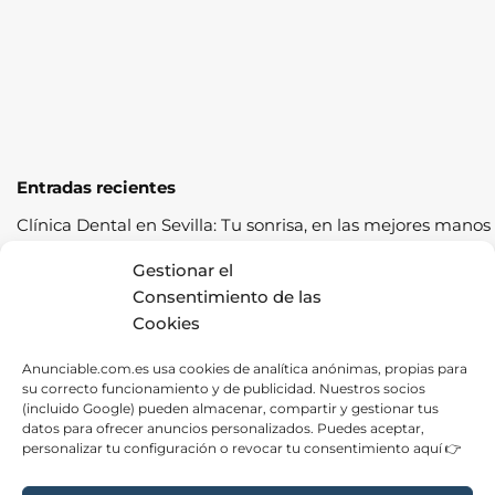
Entradas recientes
Clínica Dental en Sevilla: Tu sonrisa, en las mejores manos
Cómo pasar la ITV a la primera: guía completa con
Gestionar el
consejos prácticos
Consentimiento de las
Cookies
Los cereales sostenibles representan una oportunidad de
crecimiento saludable
Anunciable.com.es usa cookies de analítica anónimas, propias para
su correcto funcionamiento y de publicidad. Nuestros socios
Fábrica de Canapés en Barcelona: La Mejor Opción para
(incluido Google) pueden almacenar, compartir y gestionar tus
tu Descanso
datos para ofrecer anuncios personalizados. Puedes aceptar,
personalizar tu configuración o revocar tu consentimiento aquí 👉
Las ventajas de contratar una empresa de alquiler de
carpas para tus eventos