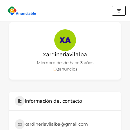
Saltar
al
contenido
xardineriavilalba
Miembro desde hace 3 años
0
anuncios
Información del contacto
xardineriavilalba@gmail.com