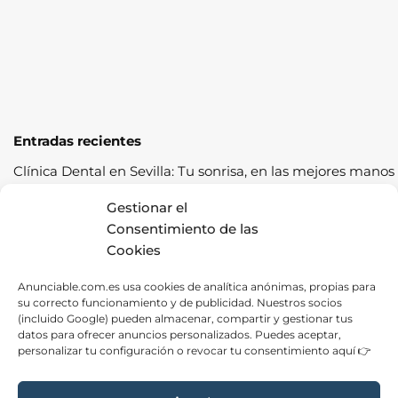
Entradas recientes
Clínica Dental en Sevilla: Tu sonrisa, en las mejores manos
Cómo pasar la ITV a la primera: guía completa con
Gestionar el
consejos prácticos
Consentimiento de las
Cookies
Los cereales sostenibles representan una oportunidad de
crecimiento saludable
Anunciable.com.es usa cookies de analítica anónimas, propias para
su correcto funcionamiento y de publicidad. Nuestros socios
Fábrica de Canapés en Barcelona: La Mejor Opción para
(incluido Google) pueden almacenar, compartir y gestionar tus
tu Descanso
datos para ofrecer anuncios personalizados. Puedes aceptar,
personalizar tu configuración o revocar tu consentimiento aquí 👉
Las ventajas de contratar una empresa de alquiler de
carpas para tus eventos