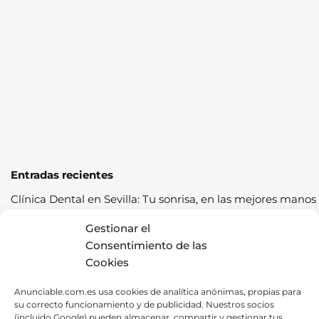
Entradas recientes
Clínica Dental en Sevilla: Tu sonrisa, en las mejores manos
Cómo pasar la ITV a la primera: guía completa con
Gestionar el
consejos prácticos
Consentimiento de las
Cookies
Los cereales sostenibles representan una oportunidad de
crecimiento saludable
Anunciable.com.es usa cookies de analítica anónimas, propias para
su correcto funcionamiento y de publicidad. Nuestros socios
Fábrica de Canapés en Barcelona: La Mejor Opción para
(incluido Google) pueden almacenar, compartir y gestionar tus