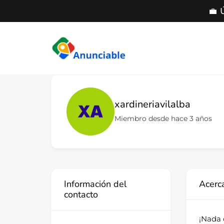
💼 
Saltar
al
contenido
xardineriavilalba
Miembro desde hace 3 años
Información del
Acerc
contacto
¡Nada 