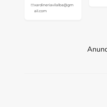
xardineriavilalba@gm
ail.com
Anunc