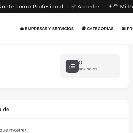
Únete como Profesional
✅ Acceder
👩‍🦰 Mi P
💼 EMPRESAS Y SERVICIOS
🕵️ CATEGORÍAS
🌆 P
0
anuncios
a de
que mostrar!