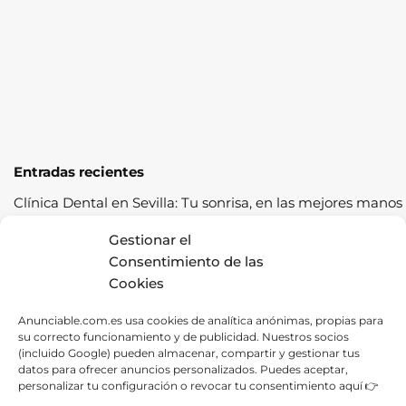
Entradas recientes
Clínica Dental en Sevilla: Tu sonrisa, en las mejores manos
Cómo pasar la ITV a la primera: guía completa con
Gestionar el
consejos prácticos
Consentimiento de las
Cookies
Los cereales sostenibles representan una oportunidad de
crecimiento saludable
Anunciable.com.es usa cookies de analítica anónimas, propias para
su correcto funcionamiento y de publicidad. Nuestros socios
Fábrica de Canapés en Barcelona: La Mejor Opción para
(incluido Google) pueden almacenar, compartir y gestionar tus
tu Descanso
datos para ofrecer anuncios personalizados. Puedes aceptar,
personalizar tu configuración o revocar tu consentimiento aquí 👉
Las ventajas de contratar una empresa de alquiler de