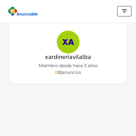
Saltar
al
contenido
xardineriavilalba
Miembro desde hace 3 años
0
anuncios