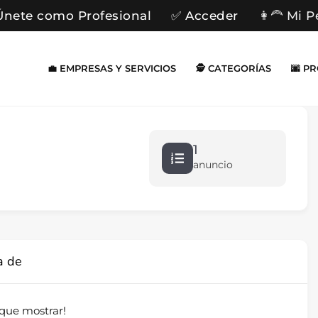
Únete como Profesional
✅ Acceder
👩‍🦰 Mi P
💼 EMPRESAS Y SERVICIOS
🕵️ CATEGORÍAS
🌆 P
1
anuncio
a de
que mostrar!