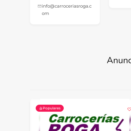
info@carroceriasroga.c
om
Anunc
Populares