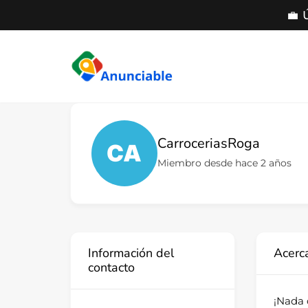
💼 
Saltar
al
contenido
CarroceriasRoga
Miembro desde hace 2 años
Información del
Acerc
contacto
¡Nada 