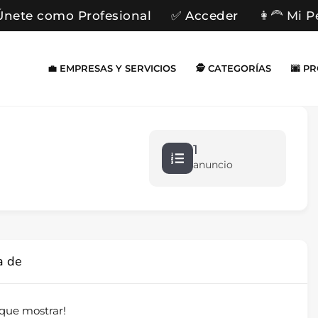
Únete como Profesional
✅ Acceder
👩‍🦰 Mi P
💼 EMPRESAS Y SERVICIOS
🕵️ CATEGORÍAS
🌆 P
1
anuncio
a de
que mostrar!