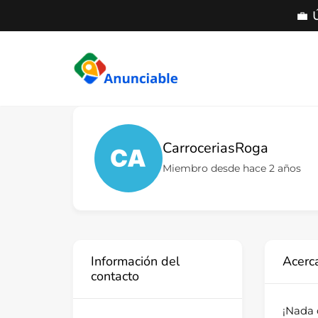
💼 
Saltar
al
contenido
CarroceriasRoga
Miembro desde hace 2 años
Información del
Acerc
contacto
¡Nada 