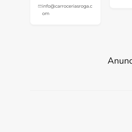
info@carroceriasroga.c
om
Anunc