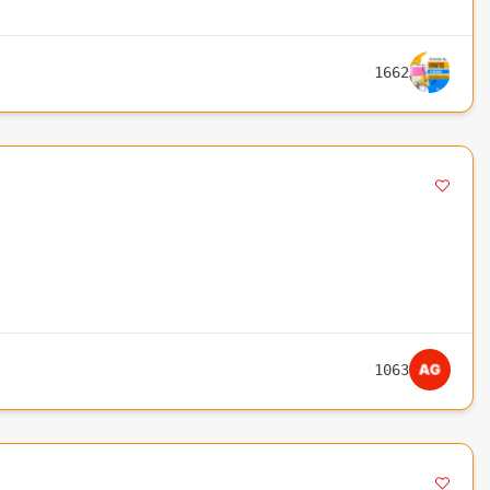
1662
1063