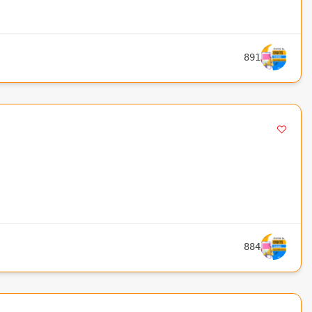
891
884