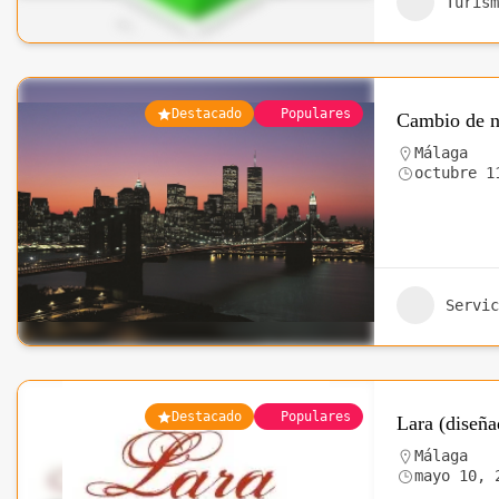
Turism
Destacado
Populares
Cambio de n
Málaga
octubre 1
Servic
Destacado
Populares
Lara (diseñ
Málaga
mayo 10, 