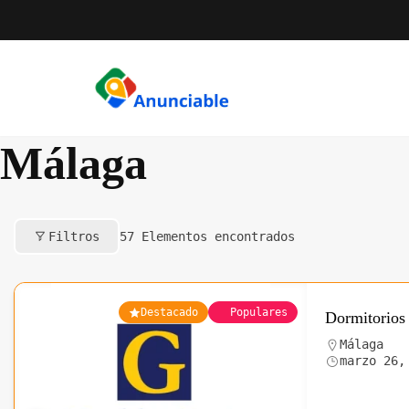
Saltar
al
contenido
Málaga
Filtros
57
Elementos encontrados
Destacado
Populares
Dormitorios 
Málaga
marzo 26,