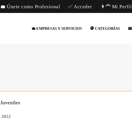
💼 Únete como Profesional
✅ Acceder
👩‍🦰 Mi Perfil
💼 EMPRESAS Y SERVICIOS
🕵️ CATEGORÍAS

Juveniles
 2022