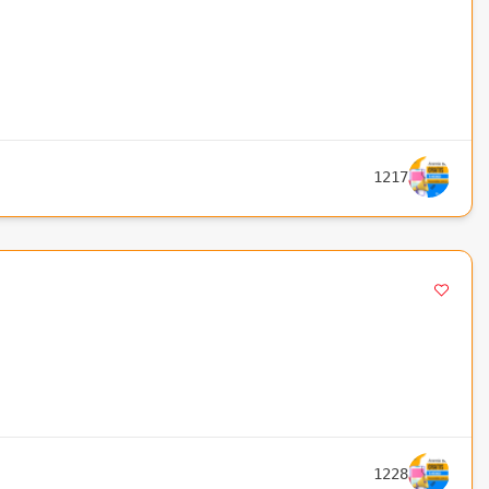
1217
1228