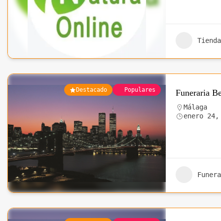
Tienda
Destacado
Populares
Funeraria B
Málaga
enero 24,
Funera