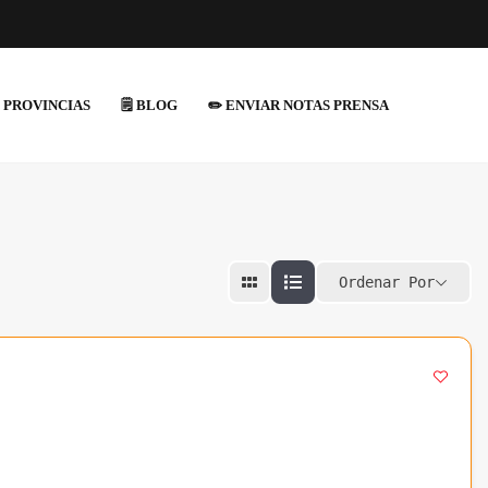
 PROVINCIAS
🗒️ BLOG
✏️ ENVIAR NOTAS PRENSA
Ordenar Por