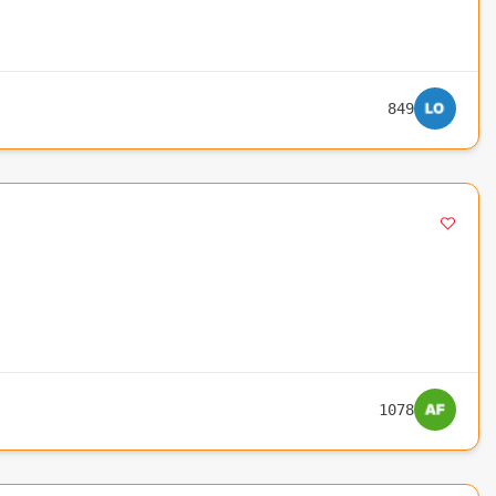
849
1078