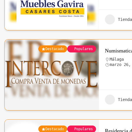
Tienda
Destacado
Populares
Numismatica
Málaga
marzo 26,
Tienda
Destacado
Populares
Residencia 