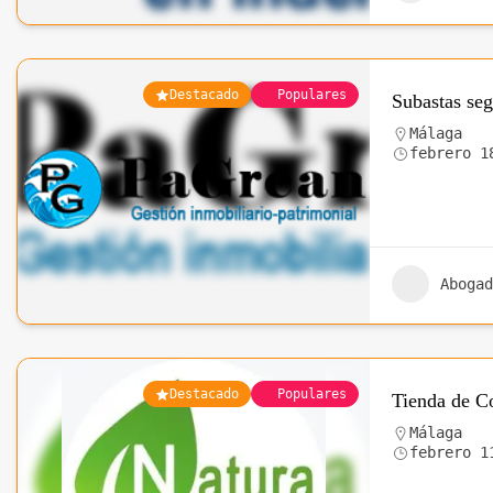
Destacado
Populares
Subastas seg
Málaga
febrero 1
Abogad
Destacado
Populares
Tienda de C
Málaga
febrero 1