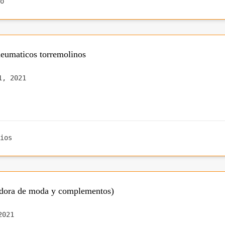
o
eumaticos torremolinos
1, 2021
ios
adora de moda y complementos)
2021