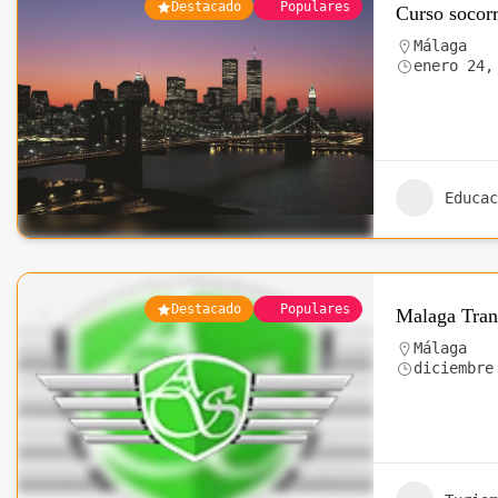
Destacado
Populares
Curso socor
Málaga
enero 24,
Educac
Destacado
Populares
Malaga Tran
Málaga
diciembre