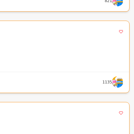
821
1135