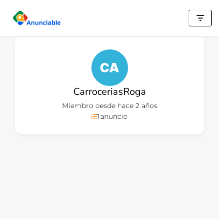
Saltar
al
contenido
CarroceriasRoga
Miembro desde hace 2 años
1
anuncio