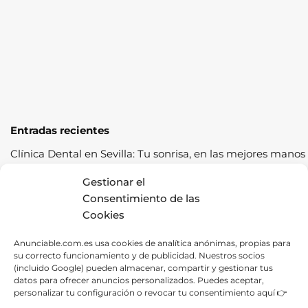
Entradas recientes
Clínica Dental en Sevilla: Tu sonrisa, en las mejores manos
Cómo pasar la ITV a la primera: guía completa con
Gestionar el
consejos prácticos
Consentimiento de las
Cookies
Los cereales sostenibles representan una oportunidad de
crecimiento saludable
Anunciable.com.es usa cookies de analítica anónimas, propias para
su correcto funcionamiento y de publicidad. Nuestros socios
Fábrica de Canapés en Barcelona: La Mejor Opción para
(incluido Google) pueden almacenar, compartir y gestionar tus
tu Descanso
datos para ofrecer anuncios personalizados. Puedes aceptar,
personalizar tu configuración o revocar tu consentimiento aquí 👉
Las ventajas de contratar una empresa de alquiler de