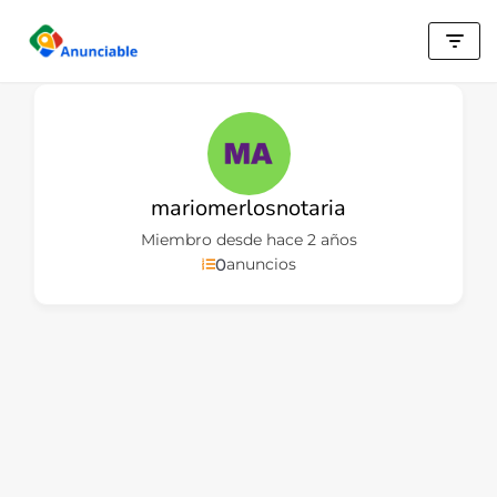
Saltar
al
contenido
mariomerlosnotaria
Miembro desde hace 2 años
0
anuncios