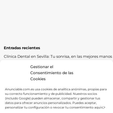
Entradas recientes
Clínica Dental en Sevilla: Tu sonrisa, en las mejores manos
Cómo pasar la ITV a la primera: guía completa con
Gestionar el
consejos prácticos
Consentimiento de las
Cookies
Los cereales sostenibles representan una oportunidad de
crecimiento saludable
Anunciable.com.es usa cookies de analítica anónimas, propias para
su correcto funcionamiento y de publicidad. Nuestros socios
Fábrica de Canapés en Barcelona: La Mejor Opción para
(incluido Google) pueden almacenar, compartir y gestionar tus
tu Descanso
datos para ofrecer anuncios personalizados. Puedes aceptar,
personalizar tu configuración o revocar tu consentimiento aquí 👉
Las ventajas de contratar una empresa de alquiler de