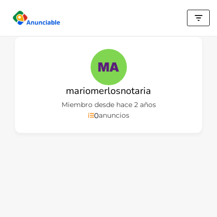
Saltar
al
contenido
mariomerlosnotaria
Miembro desde hace 2 años
0
anuncios