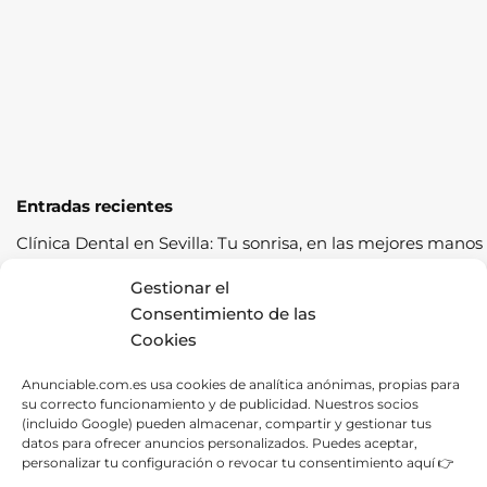
Entradas recientes
Clínica Dental en Sevilla: Tu sonrisa, en las mejores manos
Cómo pasar la ITV a la primera: guía completa con
Gestionar el
consejos prácticos
Consentimiento de las
Cookies
Los cereales sostenibles representan una oportunidad de
crecimiento saludable
Anunciable.com.es usa cookies de analítica anónimas, propias para
su correcto funcionamiento y de publicidad. Nuestros socios
Fábrica de Canapés en Barcelona: La Mejor Opción para
(incluido Google) pueden almacenar, compartir y gestionar tus
tu Descanso
datos para ofrecer anuncios personalizados. Puedes aceptar,
personalizar tu configuración o revocar tu consentimiento aquí 👉
Las ventajas de contratar una empresa de alquiler de