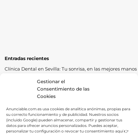
Entradas recientes
Clínica Dental en Sevilla: Tu sonrisa, en las mejores manos
Cómo pasar la ITV a la primera: guía completa con
Gestionar el
consejos prácticos
Consentimiento de las
Cookies
Los cereales sostenibles representan una oportunidad de
crecimiento saludable
Anunciable.com.es usa cookies de analítica anónimas, propias para
su correcto funcionamiento y de publicidad. Nuestros socios
Fábrica de Canapés en Barcelona: La Mejor Opción para
(incluido Google) pueden almacenar, compartir y gestionar tus
tu Descanso
datos para ofrecer anuncios personalizados. Puedes aceptar,
personalizar tu configuración o revocar tu consentimiento aquí 👉
Las ventajas de contratar una empresa de alquiler de