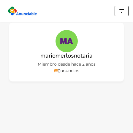
Saltar
al
contenido
mariomerlosnotaria
Miembro desde hace 2 años
0
anuncios