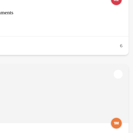
aments
6