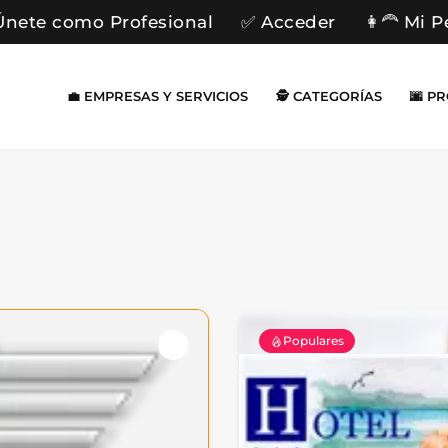
Únete como Profesional
✅ Acceder
👩‍🦰 Mi P
💼 EMPRESAS Y SERVICIOS
🕵️ CATEGORÍAS
🌆 P
Populares