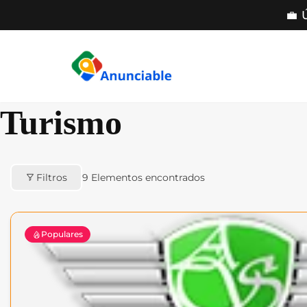
💼 
Saltar
al
contenido
Turismo
Filtros
9
Elementos encontrados
Populares