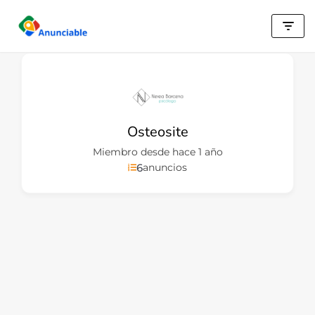
Saltar
al
contenido
Osteosite
Miembro desde hace 1 año
6
anuncios