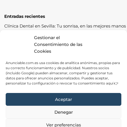
Entradas recientes
Clínica Dental en Sevilla: Tu sonrisa, en las mejores manos
Cómo pasar la ITV a la primera: guía completa con
Gestionar el
consejos prácticos
Consentimiento de las
Cookies
Los cereales sostenibles representan una oportunidad de
crecimiento saludable
Anunciable.com.es usa cookies de analítica anónimas, propias para
su correcto funcionamiento y de publicidad. Nuestros socios
Fábrica de Canapés en Barcelona: La Mejor Opción para
(incluido Google) pueden almacenar, compartir y gestionar tus
tu Descanso
datos para ofrecer anuncios personalizados. Puedes aceptar,
personalizar tu configuración o revocar tu consentimiento aquí 👉
Las ventajas de contratar una empresa de alquiler de
carpas para tus eventos
Aceptar
Denegar
Aviso Legal
|
Privacidad
|
Cookies
|
Contacto
Ver preferencias