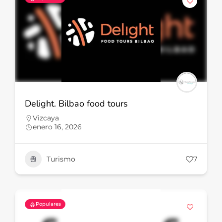
Delight. Bilbao food tours
Vizcaya
enero 16, 2026
Turismo
7
Populares