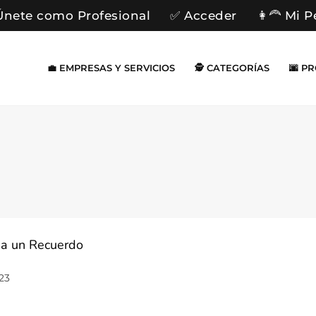
Únete como Profesional
✅ Acceder
👩‍🦰 Mi P
💼 EMPRESAS Y SERVICIOS
🕵️ CATEGORÍAS
🌆 P
a un Recuerdo
023