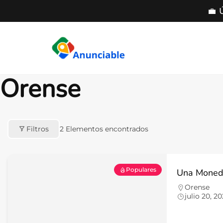
💼 
Saltar
al
contenido
Orense
Filtros
2
Elementos encontrados
Populares
Una Moned
Orense
julio 20, 2