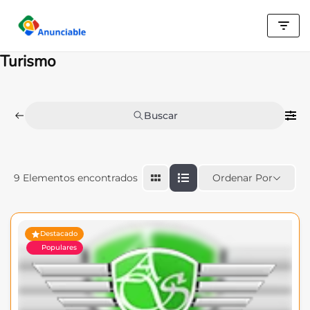
Saltar
al
Turismo
contenido
Buscar
Ordenar Por
9
Elementos encontrados
Destacado
Populares