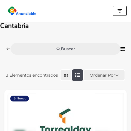
Saltar
al
Cantabria
contenido
Buscar
Ordenar Por
3
Elementos encontrados
Nuevo