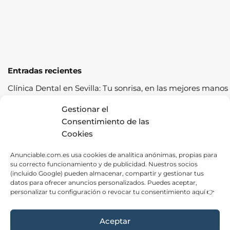
Entradas recientes
Clínica Dental en Sevilla: Tu sonrisa, en las mejores manos
Cómo pasar la ITV a la primera: guía completa con
Gestionar el
consejos prácticos
Consentimiento de las
Cookies
Los cereales sostenibles representan una oportunidad de
crecimiento saludable
Anunciable.com.es usa cookies de analítica anónimas, propias para
su correcto funcionamiento y de publicidad. Nuestros socios
Fábrica de Canapés en Barcelona: La Mejor Opción para
(incluido Google) pueden almacenar, compartir y gestionar tus
tu Descanso
datos para ofrecer anuncios personalizados. Puedes aceptar,
personalizar tu configuración o revocar tu consentimiento aquí 👉
Las ventajas de contratar una empresa de alquiler de
carpas para tus eventos
Aceptar