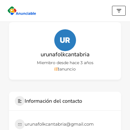
Saltar
al
contenido
urunafolkcantabria
Miembro desde hace 3 años
1
anuncio
Información del contacto
urunafolkcantabria@gmail.com