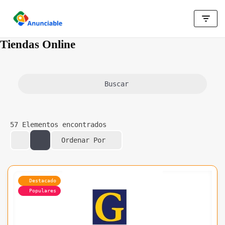
Saltar
al
Tiendas Online
contenido
Buscar
57
Elementos encontrados
Ordenar Por
Destacado
Populares