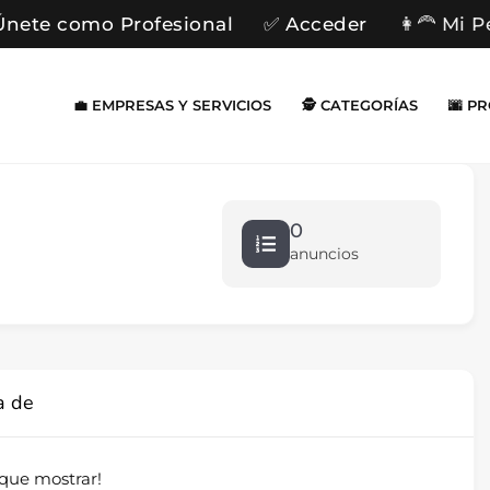
Únete como Profesional
✅ Acceder
👩‍🦰 Mi P
💼 EMPRESAS Y SERVICIOS
🕵️ CATEGORÍAS
🌆 P
0
anuncios
a de
que mostrar!