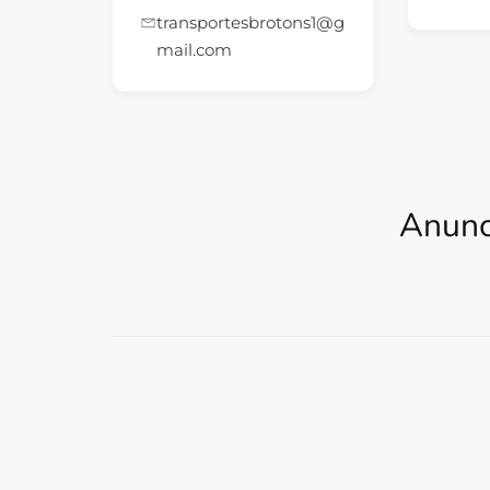
transportesbrotons1@g
mail.com
Anunc