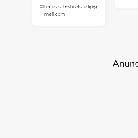
transportesbrotons1@g
mail.com
Anunc