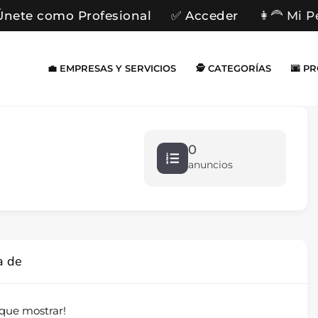
Únete como Profesional
✅ Acceder
👩‍🦰 Mi P
💼 EMPRESAS Y SERVICIOS
🕵️ CATEGORÍAS
🌆 P
0
anuncios
a de
que mostrar!