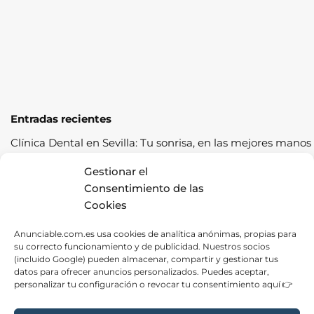
Entradas recientes
Clínica Dental en Sevilla: Tu sonrisa, en las mejores manos
Cómo pasar la ITV a la primera: guía completa con
Gestionar el
consejos prácticos
Consentimiento de las
Cookies
Los cereales sostenibles representan una oportunidad de
crecimiento saludable
Anunciable.com.es usa cookies de analítica anónimas, propias para
su correcto funcionamiento y de publicidad. Nuestros socios
Fábrica de Canapés en Barcelona: La Mejor Opción para
(incluido Google) pueden almacenar, compartir y gestionar tus
tu Descanso
datos para ofrecer anuncios personalizados. Puedes aceptar,
personalizar tu configuración o revocar tu consentimiento aquí 👉
Las ventajas de contratar una empresa de alquiler de
carpas para tus eventos