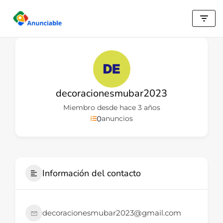
Saltar
al
contenido
decoracionesmubar2023
Miembro desde hace 3 años
0
anuncios
Información del contacto
decoracionesmubar2023@gmail.com