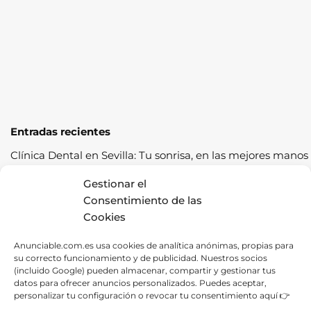
Entradas recientes
Clínica Dental en Sevilla: Tu sonrisa, en las mejores manos
Cómo pasar la ITV a la primera: guía completa con
Gestionar el
consejos prácticos
Consentimiento de las
Cookies
Los cereales sostenibles representan una oportunidad de
crecimiento saludable
Anunciable.com.es usa cookies de analítica anónimas, propias para
su correcto funcionamiento y de publicidad. Nuestros socios
Fábrica de Canapés en Barcelona: La Mejor Opción para
(incluido Google) pueden almacenar, compartir y gestionar tus
tu Descanso
datos para ofrecer anuncios personalizados. Puedes aceptar,
personalizar tu configuración o revocar tu consentimiento aquí 👉
Las ventajas de contratar una empresa de alquiler de