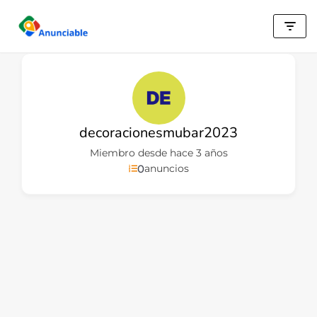
Saltar
al
contenido
decoracionesmubar2023
Miembro desde hace 3 años
0
anuncios