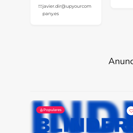
javier.dir@upyourcom
pany.es
Anunc
Populares