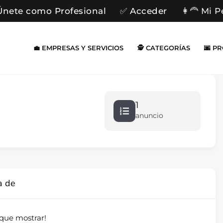
Únete como Profesional
✅ Acceder
👩‍🦰 Mi P
💼 EMPRESAS Y SERVICIOS
🕵️ CATEGORÍAS
🌆 P
1
anuncio
a de
que mostrar!