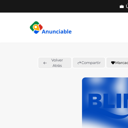
💼 
Saltar
al
contenido
Volver
Compartir
Marca
Atrás