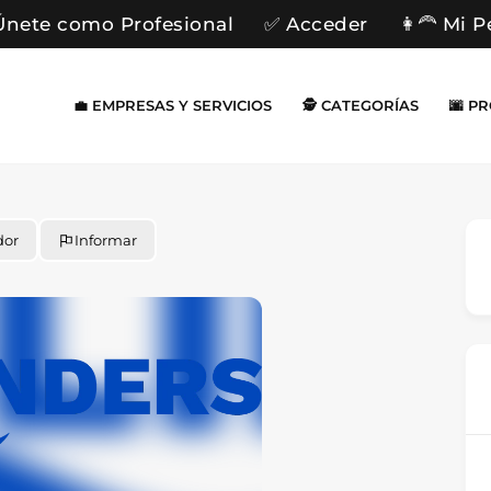
Únete como Profesional
✅ Acceder
👩‍🦰 Mi P
💼 EMPRESAS Y SERVICIOS
🕵️ CATEGORÍAS
🌆 P
dor
Informar