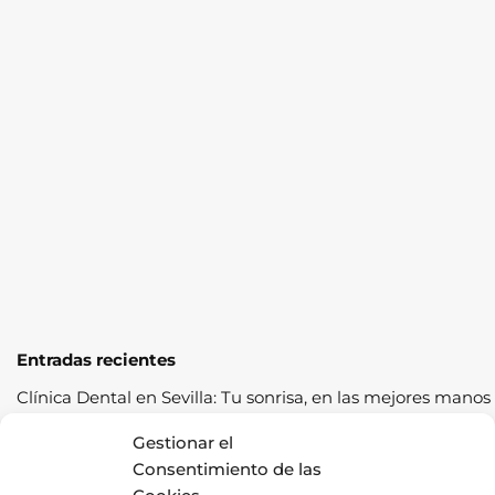
Entradas recientes
Clínica Dental en Sevilla: Tu sonrisa, en las mejores manos
Cómo pasar la ITV a la primera: guía completa con
Gestionar el
consejos prácticos
Consentimiento de las