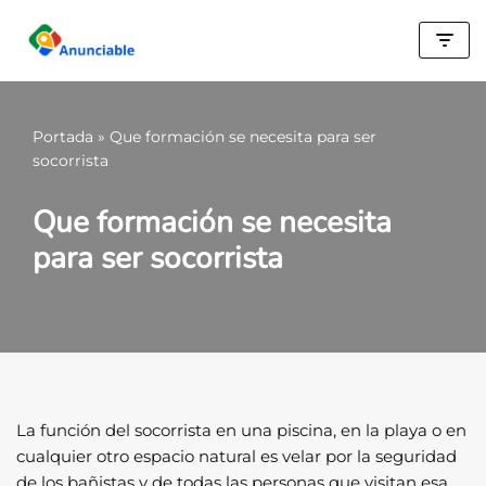
Saltar
al
contenido
Portada
»
Que formación se necesita para ser
socorrista
Que formación se necesita
para ser socorrista
La función del socorrista en una piscina, en la playa o en
cualquier otro espacio natural es velar por la seguridad
de los bañistas y de todas las personas que visitan esa