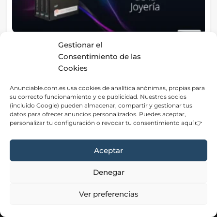
Diccionario de la Joyería
Gestionar el
Consentimiento de las
Cuenca
junio 19, 2026
Cookies
Anunciable.com.es usa cookies de analítica anónimas, propias para
Tiendas Online
15
su correcto funcionamiento y de publicidad. Nuestros socios
(incluido Google) pueden almacenar, compartir y gestionar tus
datos para ofrecer anuncios personalizados. Puedes aceptar,
personalizar tu configuración o revocar tu consentimiento aquí 👉
Aceptar
Denegar
Aviso Legal
|
Privacidad
|
Cookies
|
Contacto
Ver preferencias
Neve
| Funciona gracias a
WordPress