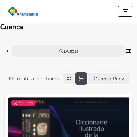
Saltar
al
Cuenca
contenido
Buscar
Ordenar Por
1
Elementos encontrados
Populares