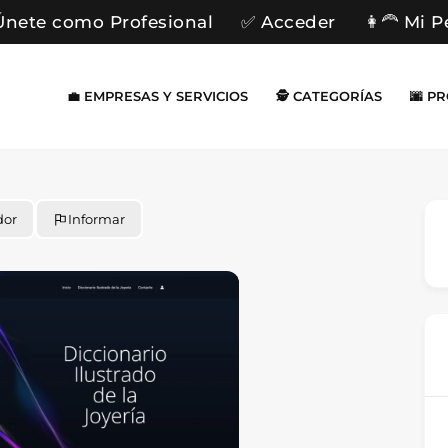
Únete como Profesional
✅ Acceder
👩‍🦰 Mi P
💼 EMPRESAS Y SERVICIOS
🕵️ CATEGORÍAS
🌆 P
dor
Informar