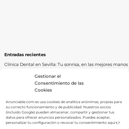
Entradas recientes
Clínica Dental en Sevilla: Tu sonrisa, en las mejores manos
Cómo pasar la ITV a la primera: guía completa con
Gestionar el
consejos prácticos
Consentimiento de las
Cookies
Los cereales sostenibles representan una oportunidad de
crecimiento saludable
Anunciable.com.es usa cookies de analítica anónimas, propias para
su correcto funcionamiento y de publicidad. Nuestros socios
Fábrica de Canapés en Barcelona: La Mejor Opción para
(incluido Google) pueden almacenar, compartir y gestionar tus
tu Descanso
datos para ofrecer anuncios personalizados. Puedes aceptar,
personalizar tu configuración o revocar tu consentimiento aquí 👉
Las ventajas de contratar una empresa de alquiler de