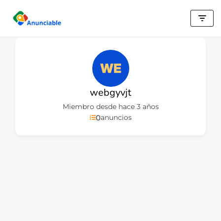
Saltar
al
contenido
webgyvjt
Miembro desde hace 3 años
0
anuncios