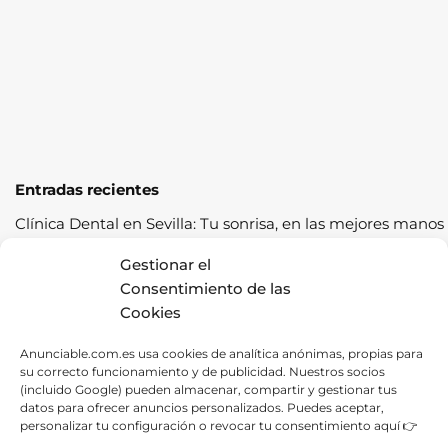
Entradas recientes
Clínica Dental en Sevilla: Tu sonrisa, en las mejores manos
Cómo pasar la ITV a la primera: guía completa con
Gestionar el
consejos prácticos
Consentimiento de las
Cookies
Los cereales sostenibles representan una oportunidad de
crecimiento saludable
Anunciable.com.es usa cookies de analítica anónimas, propias para
su correcto funcionamiento y de publicidad. Nuestros socios
Fábrica de Canapés en Barcelona: La Mejor Opción para
(incluido Google) pueden almacenar, compartir y gestionar tus
tu Descanso
datos para ofrecer anuncios personalizados. Puedes aceptar,
personalizar tu configuración o revocar tu consentimiento aquí 👉
Las ventajas de contratar una empresa de alquiler de