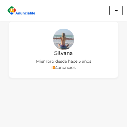
Saltar
al
contenido
Silvana
Miembro desde hace 5 años
4
anuncios