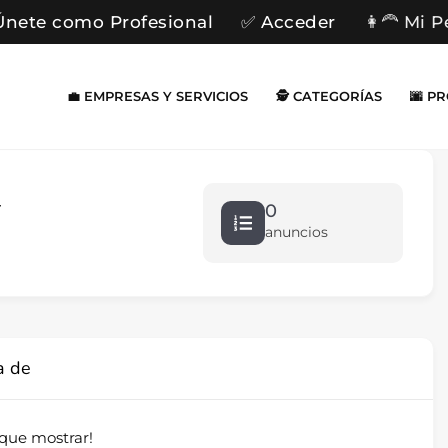
Únete como Profesional
✅ Acceder
👩‍🦰 Mi P
💼 EMPRESAS Y SERVICIOS
🕵️ CATEGORÍAS
🌆 P
r
0
anuncios
a de
que mostrar!