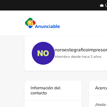
💼 
Saltar
al
contenido
noroestegraficoimpreso
Miembro desde hace 3 años
Información del
Acerc
contacto
¡Nada 