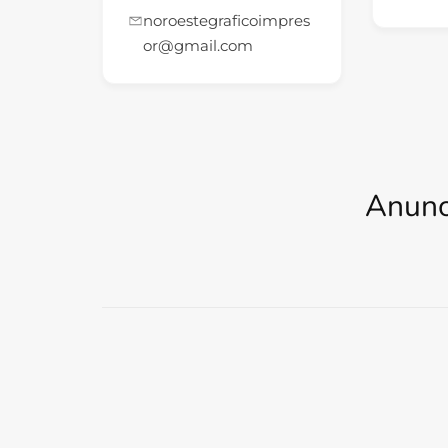
noroestegraficoimpres
or@gmail.com
Anunc