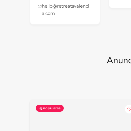
hello@retreatsvalenci
a.com
Anunc
Populares