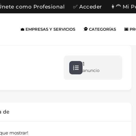
Únete como Profesional
✅ Acceder
👩‍🦰 Mi P
💼 EMPRESAS Y SERVICIOS
🕵️ CATEGORÍAS
🌆 P
1
anuncio
a de
que mostrar!