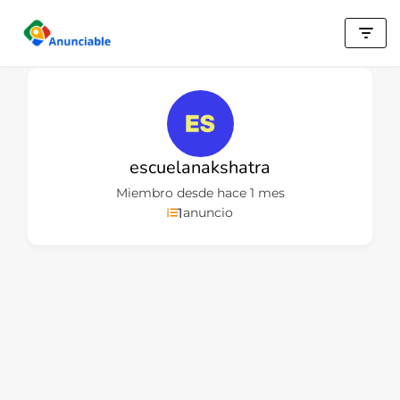
Saltar
al
contenido
escuelanakshatra
Miembro desde hace 1 mes
1
anuncio