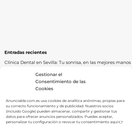
Entradas recientes
Clínica Dental en Sevilla: Tu sonrisa, en las mejores manos
Cómo pasar la ITV a la primera: guía completa con
Gestionar el
consejos prácticos
Consentimiento de las
Cookies
Los cereales sostenibles representan una oportunidad de
crecimiento saludable
Anunciable.com.es usa cookies de analítica anónimas, propias para
su correcto funcionamiento y de publicidad. Nuestros socios
Fábrica de Canapés en Barcelona: La Mejor Opción para
(incluido Google) pueden almacenar, compartir y gestionar tus
tu Descanso
datos para ofrecer anuncios personalizados. Puedes aceptar,
personalizar tu configuración o revocar tu consentimiento aquí 👉
Las ventajas de contratar una empresa de alquiler de
carpas para tus eventos