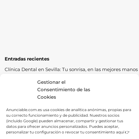
Entradas recientes
Clínica Dental en Sevilla: Tu sonrisa, en las mejores manos
Cómo pasar la ITV a la primera: guía completa con
Gestionar el
consejos prácticos
Consentimiento de las
Cookies
Los cereales sostenibles representan una oportunidad de
crecimiento saludable
Anunciable.com.es usa cookies de analítica anónimas, propias para
su correcto funcionamiento y de publicidad. Nuestros socios
Fábrica de Canapés en Barcelona: La Mejor Opción para
(incluido Google) pueden almacenar, compartir y gestionar tus
tu Descanso
datos para ofrecer anuncios personalizados. Puedes aceptar,
personalizar tu configuración o revocar tu consentimiento aquí 👉
Las ventajas de contratar una empresa de alquiler de