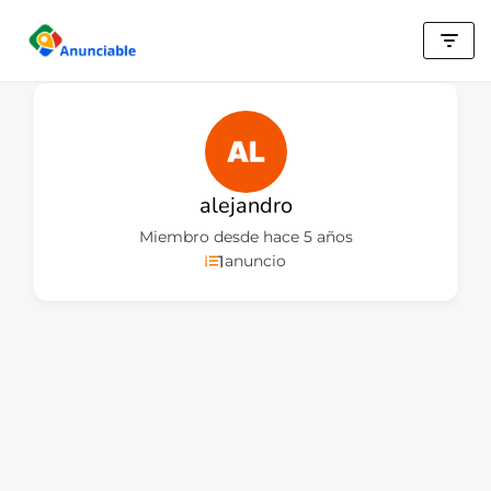
Saltar
al
contenido
alejandro
Miembro desde hace 5 años
1
anuncio