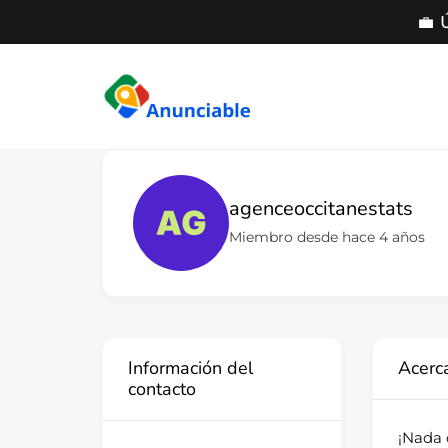
💼 
Saltar
al
contenido
agenceoccitanestats
Miembro desde hace 4 años
Información del
Acerc
contacto
¡Nada 