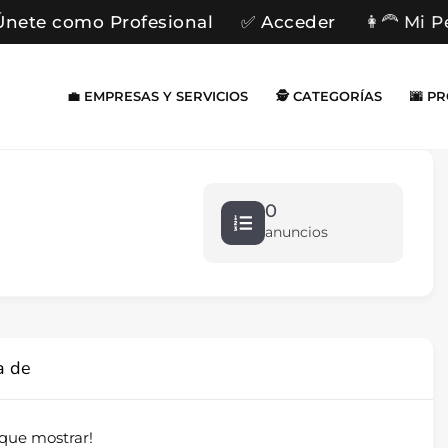
Únete como Profesional
✅ Acceder
👩‍🦰 Mi P
💼 EMPRESAS Y SERVICIOS
🕵️ CATEGORÍAS
🌆 P
0
anuncios
a de
que mostrar!