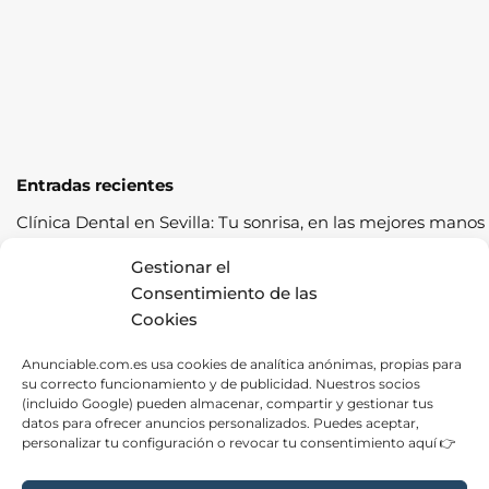
Entradas recientes
Clínica Dental en Sevilla: Tu sonrisa, en las mejores manos
Cómo pasar la ITV a la primera: guía completa con
Gestionar el
consejos prácticos
Consentimiento de las
Cookies
Los cereales sostenibles representan una oportunidad de
crecimiento saludable
Anunciable.com.es usa cookies de analítica anónimas, propias para
su correcto funcionamiento y de publicidad. Nuestros socios
Fábrica de Canapés en Barcelona: La Mejor Opción para
(incluido Google) pueden almacenar, compartir y gestionar tus
tu Descanso
datos para ofrecer anuncios personalizados. Puedes aceptar,
personalizar tu configuración o revocar tu consentimiento aquí 👉
Las ventajas de contratar una empresa de alquiler de
carpas para tus eventos