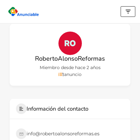
Saltar
al
contenido
RobertoAlonsoReformas
Miembro desde hace 2 años
1
anuncio
Información del contacto
info@robertoalonsoreformas.es