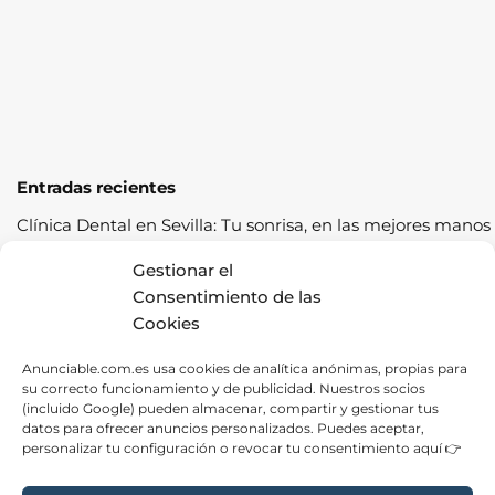
Entradas recientes
Clínica Dental en Sevilla: Tu sonrisa, en las mejores manos
Cómo pasar la ITV a la primera: guía completa con
Gestionar el
consejos prácticos
Consentimiento de las
Cookies
Los cereales sostenibles representan una oportunidad de
crecimiento saludable
Anunciable.com.es usa cookies de analítica anónimas, propias para
su correcto funcionamiento y de publicidad. Nuestros socios
Fábrica de Canapés en Barcelona: La Mejor Opción para
(incluido Google) pueden almacenar, compartir y gestionar tus
tu Descanso
datos para ofrecer anuncios personalizados. Puedes aceptar,
personalizar tu configuración o revocar tu consentimiento aquí 👉
Las ventajas de contratar una empresa de alquiler de
carpas para tus eventos