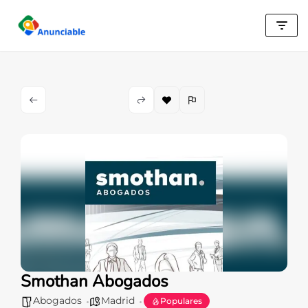
Saltar
al
contenido
Smothan Abogados
Abogados
Madrid
Populares