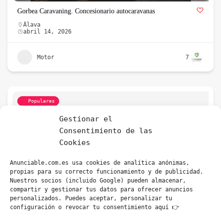
Gorbea Caravaning. Concesionario autocaravanas
Álava
abril 14, 2026
Motor
7
Populares
Gestionar el
Consentimiento de las
Cookies
Anunciable.com.es usa cookies de analítica anónimas,
propias para su correcto funcionamiento y de publicidad.
Nuestros socios (incluido Google) pueden almacenar,
compartir y gestionar tus datos para ofrecer anuncios
personalizados. Puedes aceptar, personalizar tu
Asesoría declaración de la renta en Vitoria
configuración o revocar tu consentimiento aquí 👉
Álava
mayo 6, 2021