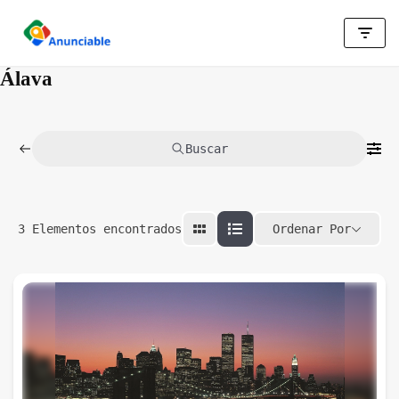
Saltar
al
Álava
contenido
Buscar
Ordenar Por
3
Elementos encontrados