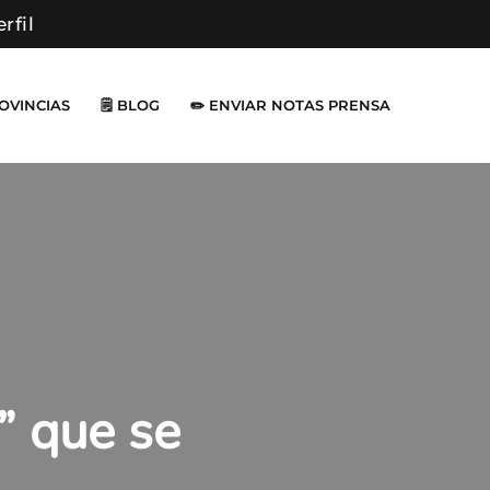
erfil
ROVINCIAS
🗒️ BLOG
✏️ ENVIAR NOTAS PRENSA
” que se