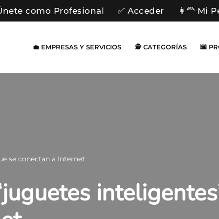
Únete como Profesional
✅ Acceder
👩‍🦰 Mi P
💼 EMPRESAS Y SERVICIOS
🕵️ CATEGORÍAS
🌆 P
ue se conectan a Internet
juguetes inteligentes