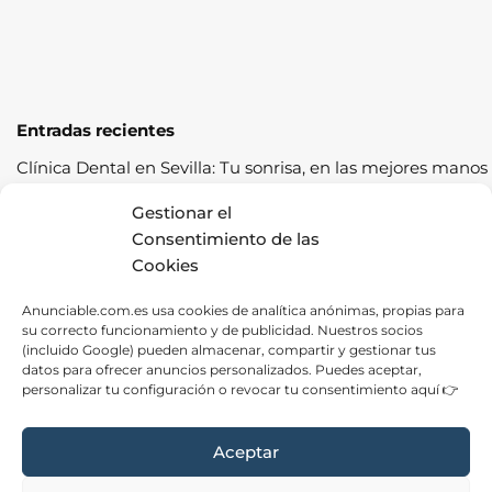
Entradas recientes
Clínica Dental en Sevilla: Tu sonrisa, en las mejores manos
Cómo pasar la ITV a la primera: guía completa con
Gestionar el
consejos prácticos
Consentimiento de las
Cookies
Los cereales sostenibles representan una oportunidad de
crecimiento saludable
Anunciable.com.es usa cookies de analítica anónimas, propias para
su correcto funcionamiento y de publicidad. Nuestros socios
Fábrica de Canapés en Barcelona: La Mejor Opción para
(incluido Google) pueden almacenar, compartir y gestionar tus
tu Descanso
datos para ofrecer anuncios personalizados. Puedes aceptar,
personalizar tu configuración o revocar tu consentimiento aquí 👉
Las ventajas de contratar una empresa de alquiler de
carpas para tus eventos
Aceptar