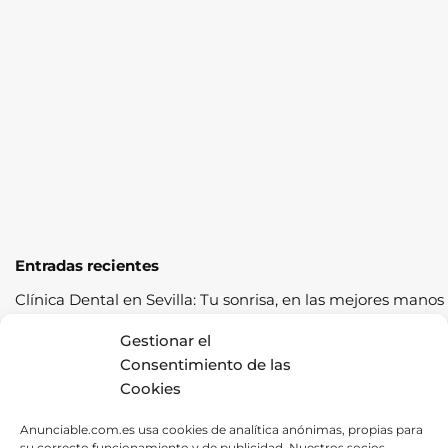
Entradas recientes
Clínica Dental en Sevilla: Tu sonrisa, en las mejores manos
Cómo pasar la ITV a la primera: guía completa con
Gestionar el
consejos prácticos
Consentimiento de las
Cookies
Los cereales sostenibles representan una oportunidad de
crecimiento saludable
Anunciable.com.es usa cookies de analítica anónimas, propias para
su correcto funcionamiento y de publicidad. Nuestros socios