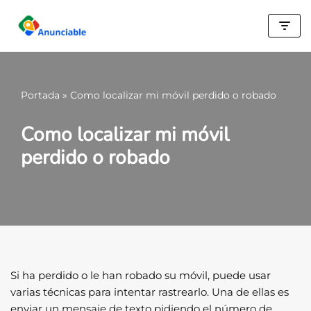
Saltar
al
contenido
Portada
»
Como localizar mi móvil perdido o robado
Como localizar mi móvil
perdido o robado
Si ha perdido o le han robado su móvil, puede usar
varias técnicas para intentar rastrearlo. Una de ellas es
enviar un mensaje de texto pidiendo el número de