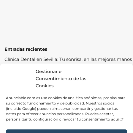
Entradas recientes
Clínica Dental en Sevilla: Tu sonrisa, en las mejores manos
Cómo pasar la ITV a la primera: guía completa con
Gestionar el
consejos prácticos
Consentimiento de las
Cookies
Los cereales sostenibles representan una oportunidad de
crecimiento saludable
Anunciable.com.es usa cookies de analítica anónimas, propias para
su correcto funcionamiento y de publicidad. Nuestros socios
Fábrica de Canapés en Barcelona: La Mejor Opción para
(incluido Google) pueden almacenar, compartir y gestionar tus
tu Descanso
datos para ofrecer anuncios personalizados. Puedes aceptar,
personalizar tu configuración o revocar tu consentimiento aquí 👉
Las ventajas de contratar una empresa de alquiler de
carpas para tus eventos