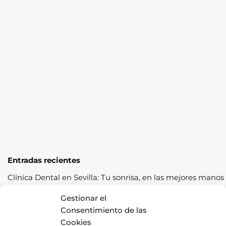
Entradas recientes
Clínica Dental en Sevilla: Tu sonrisa, en las mejores manos
Cómo pasar la ITV a la primera: guía completa con
Gestionar el
consejos prácticos
Consentimiento de las
Cookies
Los cereales sostenibles representan una oportunidad de