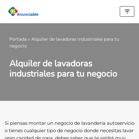
Saltar
al
contenido
Portada
»
Alquiler de lavadoras industriales para tu
negocio
Alquiler de lavadoras
industriales para tu negocio
Si piensas montar un negocio de lavandería autoservicio
o tienes cualquier tipo de negocio donde necesitas lavar
gran caridad de ropa, debes saber que te saldrá muy