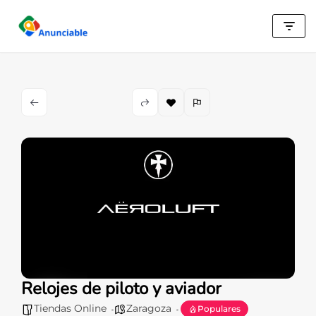
Saltar
al
contenido
Relojes de piloto y aviador
Tiendas Online
Zaragoza
Populares