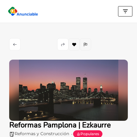
Saltar
al
contenido
Reformas Pamplona | Ezkaurre
Reformas y Construcción
Populares