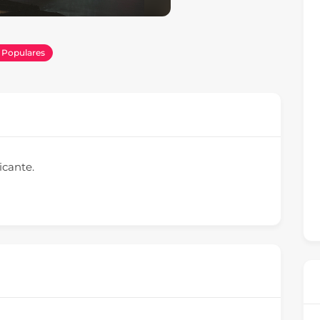
Populares
icante.