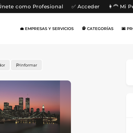
Únete como Profesional
✅ Acceder
👩‍🦰 Mi P
💼 EMPRESAS Y SERVICIOS
🕵️ CATEGORÍAS
🌆 P
dor
Informar