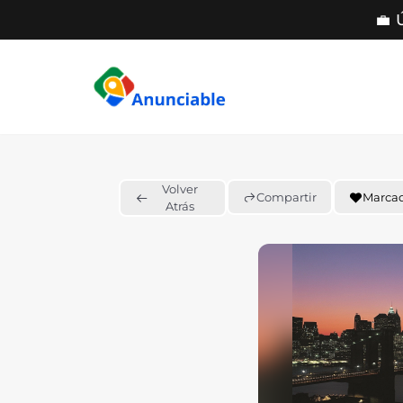
💼 
Saltar
al
contenido
Volver
Compartir
Marca
Atrás