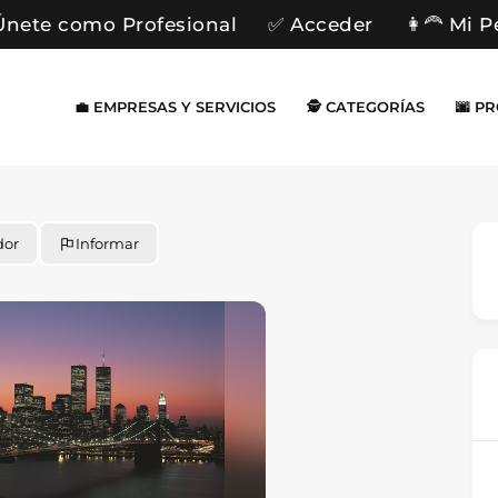
Únete como Profesional
✅ Acceder
👩‍🦰 Mi P
💼 EMPRESAS Y SERVICIOS
🕵️ CATEGORÍAS
🌆 P
dor
Informar