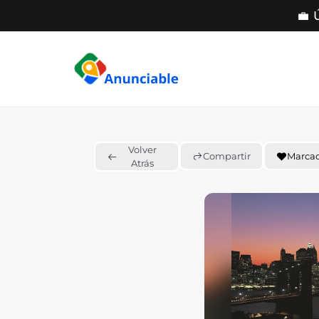
💼 
Saltar
al
contenido
Volver
Compartir
Marca
Atrás