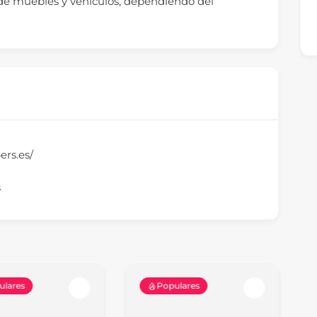
e muebles y vehículos, dependiendo del
ers.es/
s
ulares
Populares